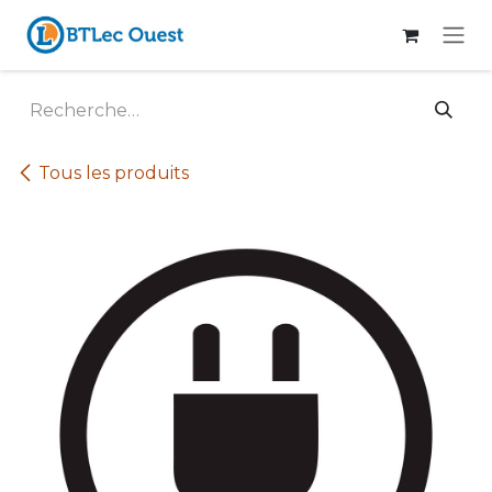
Se rendre au contenu
Tous les produits