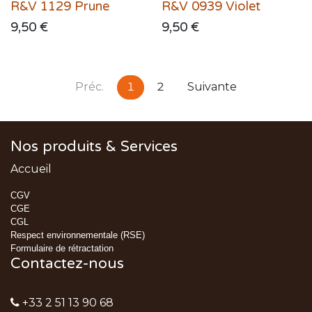
R&V 1129 Prune
R&V 0939 Violet
9,50
€
9,50
€
Préc.
1
2
Suivante
Nos produits & Services
Accueil
CGV
CGE
CGL
Respect environnementale (RSE)
Formulaire de rétractation
Contactez-nous
+33 2 51 13 90 68