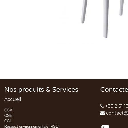
Nos produits & Services
Contact
Accueil
+33 2 51 1
CGV
contact@
CGE
CGL
Respect environnementale (RSE)