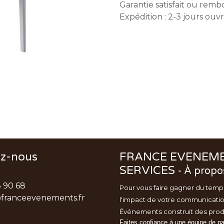
Garantie satisfait ou remb
Expédition : 2-3 jours ouv
ez-nous
FRANCE EVENEM
SERVICES
-
À propo
3 90 68
Pour vous faire gagner du temp
franceevenements.fr
l'impact de votre communicati
Événements
construit des prod
Faites confiance à une équipe de p