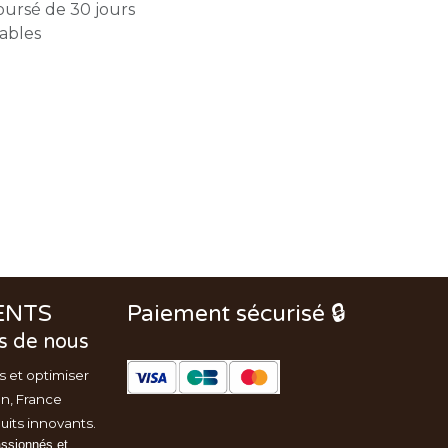
oursé de 30 jours
rables
ENTS
Paiement sécurisé 🔒
s de nous
s et optimiser
on, France
uits innovants.
assionnés et