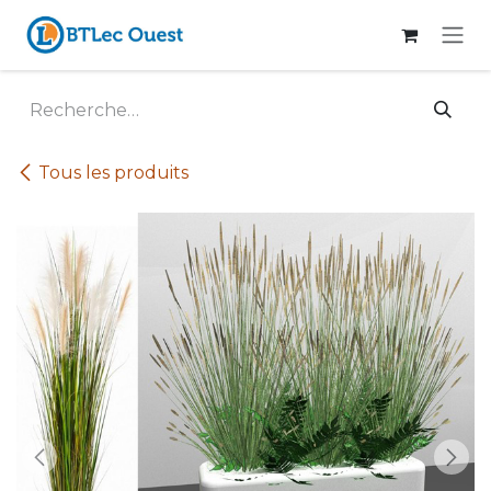
Se rendre au contenu
Tous les produits