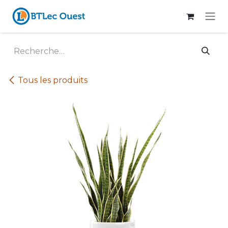
Se rendre au contenu
Tous les produits