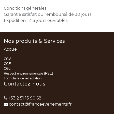
Conditions générales
Garantie satisfait ou remboursé de 30 jours
Expédition : 2-3 jours ouvrables
Nos produits & Services
Accueil
CGV
CGE
CGL
Respect environnementale (RSE)
Formulaire de rétractation
Contactez-nous
+33 2 51 13 90 68
contact@franceevenements.fr