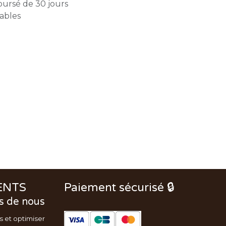
oursé de 30 jours
rables
ENTS
Paiement sécurisé 🔒
s de nous
s et optimiser