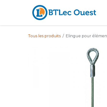
Se rendre au contenu
Tous les produits
Elingue pour élément