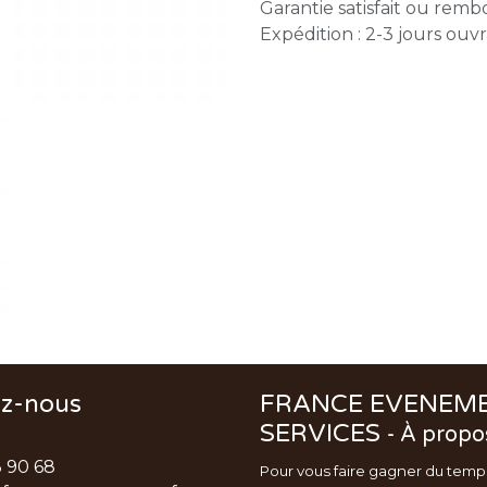
Garantie satisfait ou remb
Expédition : 2-3 jours ouv
ez-nous
FRANCE EVENEM
SERVICES
-
À propo
3 90 68
Pour vous faire gagner du temp