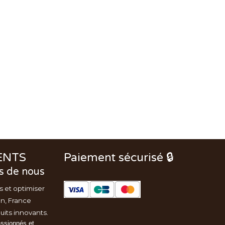
ENTS
Paiement sécurisé 🔒
s de nous
s et optimiser
on, France
uits innovants.
assionnés et