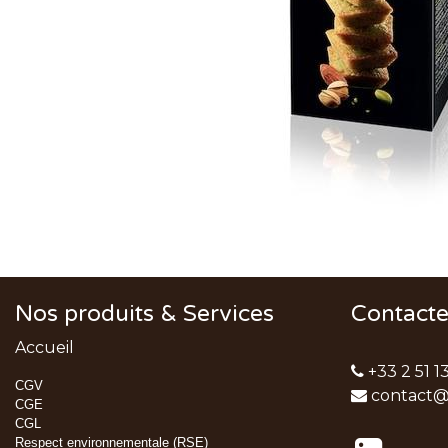
Nos produits & Services
Contact
Accueil
+33 2 51 1
CGV
contact@
CGE
CGL
Respect environnementale (RSE)