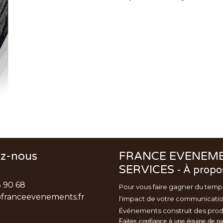
ez-nous
FRANCE EVENEM
SERVICES
-
À propo
3 90 68
Pour vous faire gagner du temp
franceevenements.fr
l'impact de votre communicati
Événements
construit des prod
Faites confiance à une équipe de p