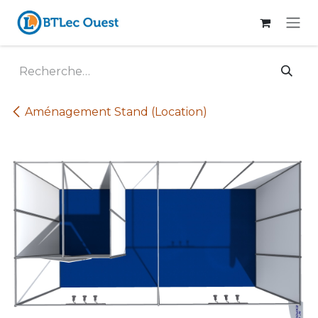
Se rendre au contenu
Aménagement Stand (Location)