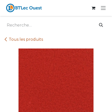
Se rendre au contenu
Tous les produits