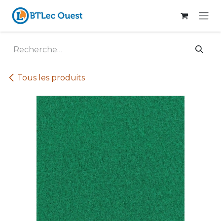
Se rendre au contenu
Tous les produits