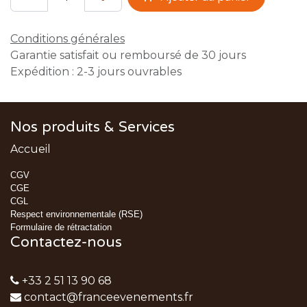
Conditions générales
Garantie satisfait ou remboursé de 30 jours
Expédition : 2-3 jours ouvrables
Nos produits & Services
Accueil
CGV
CGE
CGL
Respect environnementale (RSE)
Formulaire de rétractation
Contactez-nous
+33 2 51 13 90 68
contact@franceevenements.fr