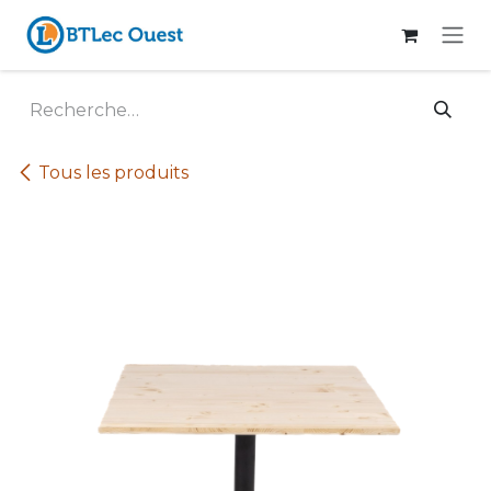
Se rendre au contenu
Tous les produits